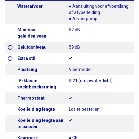
Waterafvoer
● Aansluiting voor afvoerslang
of afvoerleiding
● Afvoerpomp
Minimaal
52 dB
geluidsniveau
Geluidsniveau
59 dB
Extra stil
✔
Plaatsing
Vloermodel
IP-klasse
IP21 (druipwaterdicht)
vochtbescherming
Thermostaat
✔
Koelleiding lengte
Los te bestellen
Koelleiding lengte aan
✔
te passen
Keurmerk
● CE