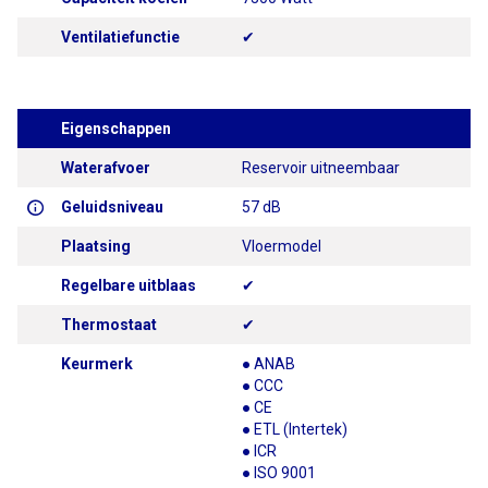
Ventilatiefunctie
✔
Eigenschappen
Waterafvoer
Reservoir uitneembaar
Geluidsniveau
57 dB
Plaatsing
Vloermodel
Regelbare uitblaas
✔
Thermostaat
✔
Keurmerk
● ANAB
● CCC
● CE
● ETL (Intertek)
● ICR
● ISO 9001