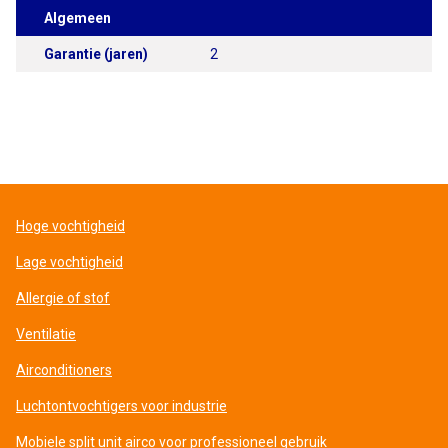
Algemeen
Garantie (jaren)
2
Hoge vochtigheid
Lage vochtigheid
Allergie of stof
Ventilatie
Airconditioners
Luchtontvochtigers voor industrie
Mobiele split unit airco voor professioneel gebruik