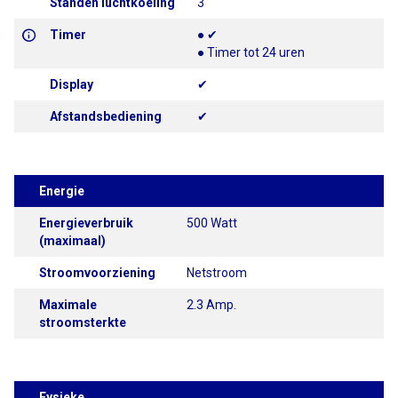
Standen luchtkoeling
3
Timer
● ✔
● Timer tot 24 uren
Display
✔
Afstandsbediening
✔
Energie
Energieverbruik
500 Watt
(maximaal)
Stroomvoorziening
Netstroom
Maximale
2.3 Amp.
stroomsterkte
Fysieke