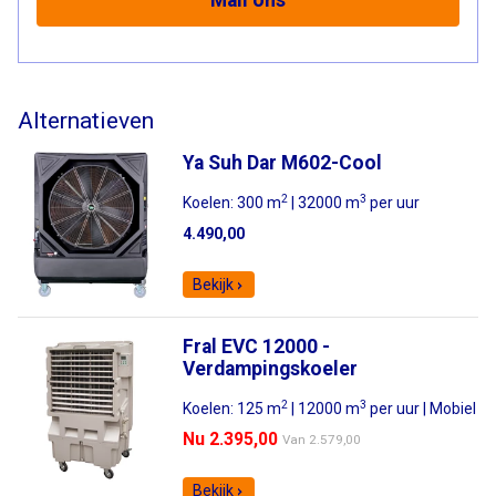
Mail ons
Alternatieven
Ya Suh Dar M602-Cool
2
3
Koelen: 300 m
| 32000 m
per uur
4.490,00
Bekijk
Fral EVC 12000 -
Verdampingskoeler
2
3
Koelen: 125 m
| 12000 m
per uur | Mobiel
Nu 2.395,00
Van
2.579,00
Bekijk