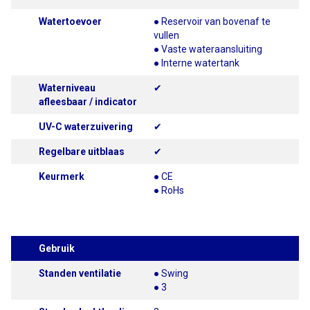
Watertoevoer
● Reservoir van bovenaf te
vullen
● Vaste wateraansluiting
● Interne watertank
Waterniveau
✔
afleesbaar / indicator
UV-C waterzuivering
✔
Regelbare uitblaas
✔
Keurmerk
● CE
● RoHs
Gebruik
Standen ventilatie
● Swing
● 3