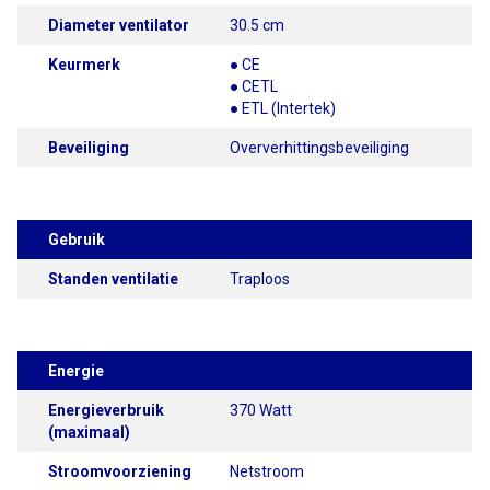
Diameter ventilator
30.5 cm
Keurmerk
● CE
● CETL
● ETL (Intertek)
Beveiliging
Oververhittingsbeveiliging
Gebruik
Standen ventilatie
Traploos
Energie
Energieverbruik
370 Watt
(maximaal)
Stroomvoorziening
Netstroom