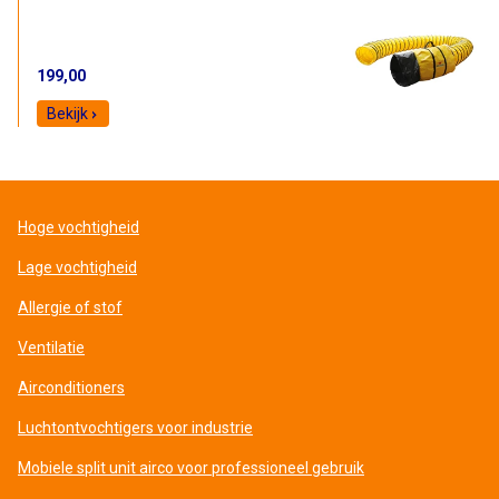
199,00
Bekijk
Hoge vochtigheid
Lage vochtigheid
Allergie of stof
Ventilatie
Airconditioners
Luchtontvochtigers voor industrie
Mobiele split unit airco voor professioneel gebruik