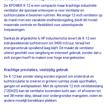
De XPOWER X-12 is een compacte maar krachtige industriële
ventilator die speciaal ontworpen is voor ventilatie en
luchtcirculatie in besloten ruimten. Als enige 12-inch ventilator op
de markt met een variabele snelheidsregeling, biedt dit model
maximale controle en flexibiliteit voor uiteenlopende
toepassingen.
Dankzij de afgedichte ½ HP inductiemotor levert de X-12 een
indrukwekkende luchtstroom tot 3400 m3/uur, terwijl het
energieverbruik opvallend laag blijft. Dit maakt de ventilator
uiterst geschikt voor langdurig en intensief gebruik, zonder dat u
zich zorgen hoeft te maken over hoge energiekosten.
Krachtige prestaties, veelzijdig gebruik
De X-12 kan zonder slang worden ingezet om onderdruk en
luchtcirculatie te creëren in grotere ruimtes zoals sporthallen,
gangen en werkplaatsen. Met de optionele 12 inch ventilatieslang
(12DH25) kan de ventilator bovendien lucht aan- of afvoeren tot
wel 38 meter diep, ideaal voor ondergrondse mangaten, riolen en
andere moeilijk bereikbare plekken.