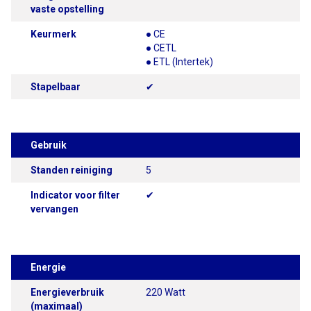
vaste opstelling
Keurmerk
● CE
● CETL
● ETL (Intertek)
Stapelbaar
✔
Gebruik
Standen reiniging
5
Indicator voor filter
✔
vervangen
Energie
Energieverbruik
220 Watt
(maximaal)